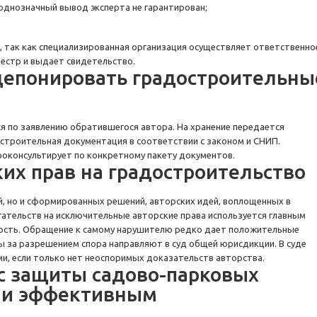
 однозначный вывод эксперта не гарантирован;
 так как специализированная организация осуществляет ответственно
еестр и выдает свидетельство.
депонировать градостроительны
 по заявлению обратившегося автора. На хранение передается
 строительная документация в соответствии с законом и СНИП.
роконсультирует по конкретному пакету документов.
их прав на градостроительство
й, но и сформированных решений, авторских идей, воплощенных в
гательств на исключительные авторские права используется главным
ость. Обращение к самому нарушителю редко дает положительные
ы за разрешением спора направляют в суд общей юрисдикции. В суде
ми, если только нет неоспоримых доказательств авторства.
с защиты садово-парковых
 и эффективным