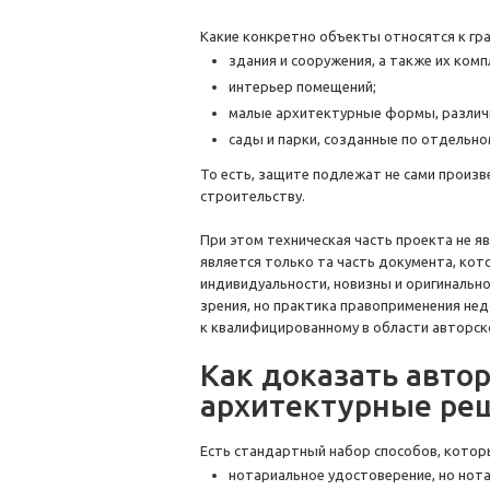
Какие конкретно объекты относятся к гр
здания и сооружения, а также их комп
интерьер помещений;
малые архитектурные формы, различ
сады и парки, созданные по отдельно
То есть, защите подлежат не сами произве
строительству.
При этом техническая часть проекта не 
является только та часть документа, ко
индивидуальности, новизны и оригиналь
зрения, но практика правоприменения не
к квалифицированному в области авторско
Как доказать автор
архитектурные ре
Есть стандартный набор способов, котор
нотариальное удостоверение, но нота