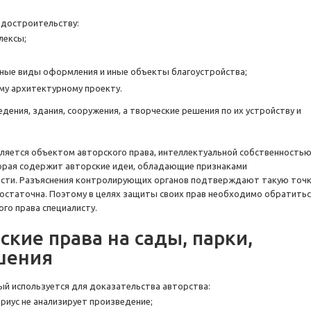
адостроительству:
лексы;
ные виды оформления и иные объекты благоустройства;
му архитектурному проекту.
дения, здания, сооружения, а творческие решения по их устройству и
является объектом авторского права, интеллектуальной собственность
торая содержит авторские идеи, обладающие признаками
ности. Разъяснения контролирующих органов подтверждают такую точ
достаточна. Поэтому в целях защиты своих прав необходимо обратить
го права специалисту.
ские права на сады, парки,
шения
ый используется для доказательства авторства:
риус не анализирует произведение;