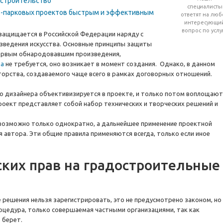
остроительство
специалисты
о-парковых проектов быстрым и эффективным
ответят на люб
интересующи
вопрос по услу
защищается в Российской Федерации наряду с
зведения искусства. Основные принципы защиты
первым обнародовавшим произведения,
ра
не требуется, оно возникает в момент создания. Однако, в данном
торства, создаваемого чаще всего в рамках договорных отношений.
о дизайнера объективизируется в проекте, и только потом воплощают
 Проект представляет собой набор технических и творческих решений и
 возможно только однократно, а дальнейшее применение проектной
 автора. Эти общие правила применяются всегда, только если иное
ских прав на градостроительные
 решения нельзя зарегистрировать, это не предусмотрено законом, но
оцедура, только совершаемая частными организациями, так как
е берет.