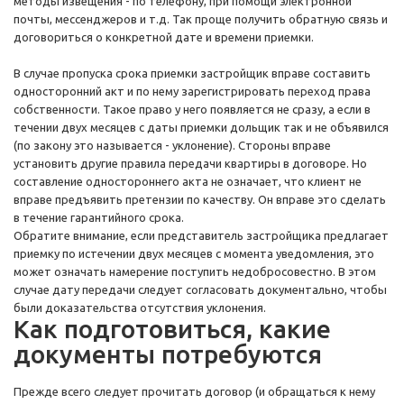
методы извещения - по телефону, при помощи электронной
почты, мессенджеров и т.д. Так проще получить обратную связь и
договориться о конкретной дате и времени приемки.
В случае пропуска срока приемки застройщик вправе составить
односторонний акт и по нему зарегистрировать переход права
собственности. Такое право у него появляется не сразу, а если в
течении двух месяцев с даты приемки дольщик так и не объявился
(по закону это называется - уклонение). Стороны вправе
установить другие правила передачи квартиры в договоре. Но
составление одностороннего акта не означает, что клиент не
вправе предъявить претензии по качеству. Он вправе это сделать
в течение гарантийного срока.
Обратите внимание, если представитель застройщика предлагает
приемку по истечении двух месяцев с момента уведомления, это
может означать намерение поступить недобросовестно. В этом
случае дату передачи следует согласовать документально, чтобы
были доказательства отсутствия уклонения.
Как подготовиться, какие
документы потребуются
Прежде всего следует прочитать договор (и обращаться к нему