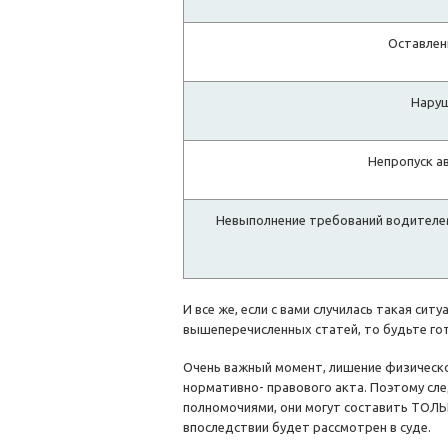
Оставлен
Наруш
Непропуск а
Невыполнение требований водителем 
И все же, если с вами случилась такая си
вышеперечисленных статей, то будьте го
Очень важный момент, лишение физическог
нормативно- правового акта. Поэтому сл
полномочиями, они могут составить ТОЛ
впоследствии будет рассмотрен в суде.