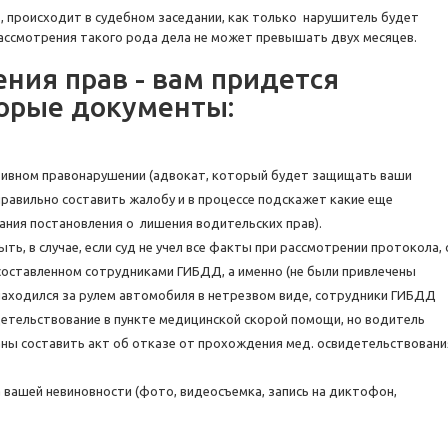
, происходит в судебном заседании, как только нарушитель будет
ассмотрения такого рода дела не может превышать двух месяцев.
ия прав - вам придется
торые документы:
ивном правонарушении (адвокат, который будет защищать ваши
равильно составить жалобу и в процессе подскажет какие еще
ия постановления о лишения водительских прав).
ь, в случае, если суд не учел все факты при рассмотрении протокола, 
оставленном сотрудниками ГИБДД, а именно (не были привлечены
ь находился за рулем автомобиля в нетрезвом виде, сотрудники ГИБДД
етельствование в пункте медицинской скорой помощи, но водитель
ны составить акт об отказе от прохождения мед. освидетельствован
вашей невиновности (фото, видеосъемка, запись на диктофон,