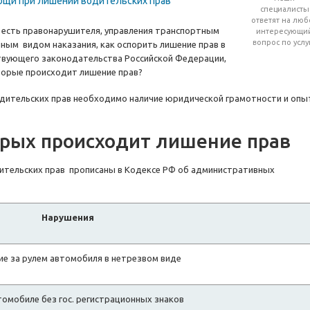
ощи при лишении водительских прав
специалисты
ответят на люб
 есть правонарушителя, управления транспортным
интересующи
вопрос по услу
ным видом наказания, как оспорить лишение прав в
твующего законодательства Российской Федерации,
торые происходит лишение прав?
дительских прав необходимо наличие юридической грамотности и опы
орых происходит лишение прав
ительских прав прописаны в Кодексе РФ об административных
Нарушения
е за рулем автомобиля в нетрезвом виде
томобиле без гос. регистрационных знаков