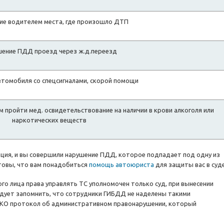
ие водителем места, где произошло ДТП
ение ПДД проезд через ж.д.переезд
втомобиля со спецсигналами, скорой помощи
пройти мед. освидетельствование на наличии в крови алкоголя или
наркотических веществ
туация, и вы совершили нарушение ПДД, которое подпадает под одну из
товы, что вам понадобиться
помощь автоюриста
для защиты вас в суде
о лица права управлять ТС уполномочен только суд, при вынесении
едует запомнить, что сотрудники ГИБДД не наделены такими
ЬКО протокол об административном правонарушении, который