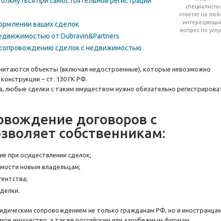
толкнуться при самостоятельной регистрации
специалисты
ответят на люб
интересующи
формлении ваших сделок
вопрос по услу
едвижимостью от Dubravin&Partners
у сопровождению сделок с недвижимостью
считаются объекты (включая недостроенные), которые невозможно
конструкции – ст. 130 ГК РФ.
да, любые сделки с таким имуществом нужно обязательно регистрирова
овождение договоров с
зволяет собственникам:
ие при осуществлении сделок;
мости новым владельцам;
гентства;
делки.
идическим сопровождением не только гражданам РФ, но и иностранцам
мое имущество, а также российским или зарубежным фирмам.