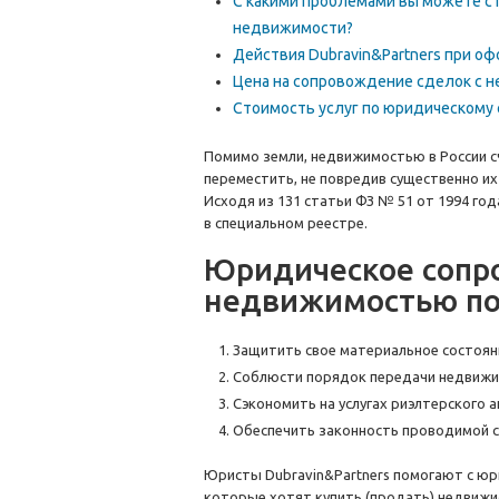
С какими проблемами вы можете с
недвижимости?
Действия Dubravin&Partners при о
Цена на сопровождение сделок с н
Стоимость услуг по юридическом
Помимо земли, недвижимостью в России 
переместить, не повредив существенно их 
Исходя из 131 статьи ФЗ № 51 от 1994 го
в специальном реестре.
Юридическое сопр
недвижимостью по
Защитить свое материальное состоян
Соблюсти порядок передачи недвижи
Сэкономить на услугах риэлтерского а
Обеспечить законность проводимой с
Юристы Dubravin&Partners помогают с юр
которые хотят купить (продать) недвижи