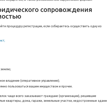
ридического сопровождения
мостью
пройти процедуру регистрации, если собираетесь осуществить одну из
кт;
 землю;
ое владение (оперативное управление);
янно пользоваться вашим имуществом и прочее.
лок чаще всего заказывают граждане (организации), решившие
лые квартиры, дома, гаражи, земельные участки, недостроенные здани