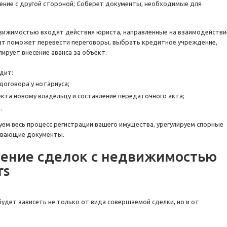
ние с другой стороной; Соберет документы, необходимые для
движимостью входят действия юриста, направленные на взаимодействи
ат поможет перевести переговоры, выбрать кредитное учреждение,
ирует внесение аванса за объект.
дит:
договора у нотариуса;
кта новому владельцу и составление передаточного акта;
.
м весь процесс регистрации вашего имущества, урегулируем спорные
ивающие документы.
дение сделок с недвижимостью
rs
дет зависеть не только от вида совершаемой сделки, но и от