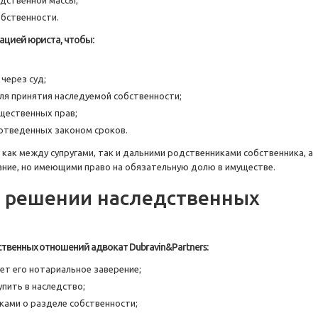
едственной массы;
бственности.
ацией юриста, чтобы:
через суд;
ля принятия наследуемой собственности;
щественных прав;
 отведенных законом сроков.
ак между супругами, так и дальними родственниками собственника, а
щание, но имеющими право на обязательную долю в имуществе.
в решении наследственных
твенных отношений адвокат Dubravin&Partners:
ет его нотариальное заверение;
упить в наследство;
ками о разделе собственности;