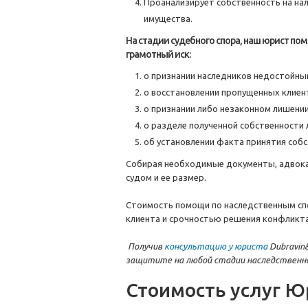
Проанализирует собственность на на
имущества.
На стадии судебного спора, наш юрист по
грамотный иск:
о признании наследников недостойны
о восстановлении пропущенных клиен
о признании либо незаконном лишени
о разделе полученной собственности
об установлении факта принятия соб
Собирая необходимые документы, адвока
судом и ее размер.
Стоимость помощи по наследственным сп
клиента и срочностью решения конфликта
Получив
консультацию у юриста
Dubravin
защитите на любой стадии наследственн
Стоимость услуг Ю