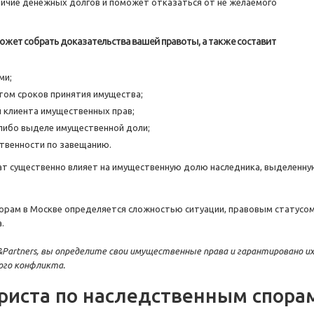
личие денежных долгов и поможет отказаться от не желаемого
может собрать доказательства вашей правоты, а также составит
ми;
том сроков принятия имущества;
и клиента имущественных прав;
 либо выделе имущественной доли;
ственности по завещанию.
т существенно влияет на имущественную долю наследника, выделенну
орам в Москве определяется сложностью ситуации, правовым статусо
.
&Partners, вы определите свои имущественные права и гарантировано их
ого конфликта.
риста по наследственным спора