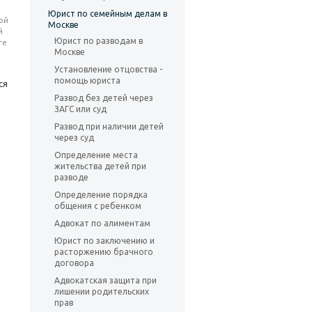
Юрист по семейным делам в
ой
Москве
й
Юрист по разводам в
ге
Москве
Установление отцовства -
помощь юриста
ся
Развод без детей через
ЗАГС или суд
Развод при наличии детей
через суд
Определение места
жительства детей при
разводе
Определение порядка
общения с ребенком
Адвокат по алиментам
Юрист по заключению и
расторжению брачного
договора
Адвокатская защита при
лишении родительских
прав