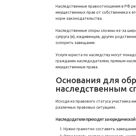
Наследственные правоотношения в РФ регу
имущественных прав от собственника к е
норм законодательства.
Наследственные споры сложны из-за широк
супруга (и), иждивенцев, других родстве
оспорить завещание.
Услуги юриста по наследству могут пона
гражданин наследодателем, прямым насл
имущественные права.
Основания для обр
наследственным с
Исходя из правового статуса участника 
различных правовых ситуациях.
Наследодатели приходят за юридической
Нужно грамотно составить завещание