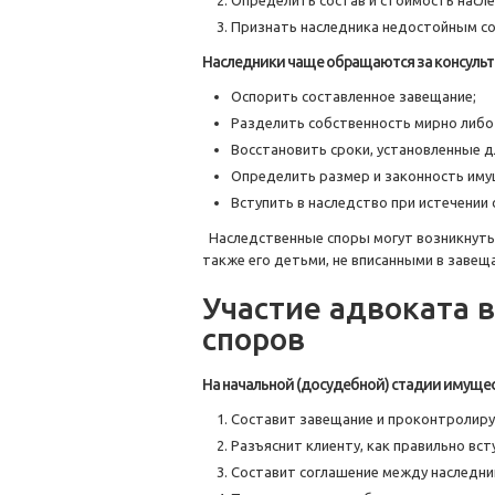
Определить состав и стоимость насл
Признать наследника недостойным со
Наследники чаще обращаются за консульт
Оспорить составленное завещание;
Разделить собственность мирно либо 
Восстановить сроки, установленные д
Определить размер и законность иму
Вступить в наследство при истечении
Наследственные споры могут возникнуть к
также его детьми, не вписанными в заве
Участие адвоката 
споров
На начальной (досудебной) стадии имущес
Составит завещание и проконтролиру
Разъяснит клиенту, как правильно вст
Составит соглашение между наследни