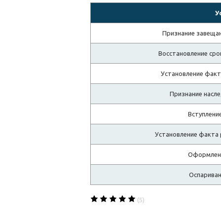
У
Признание завеща
Восстановление сро
Установление факт
Признание насл
Вступление
Установление факта
Оформлени
Оспариван
(5)