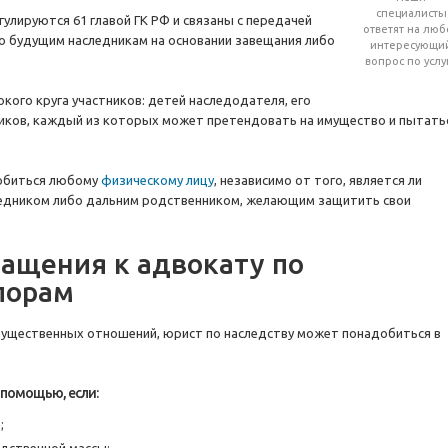
специалисты
лируются 61 главой ГК РФ и связаны с передачей
ответят на люб
го будущим наследникам на основании завещания либо
интересующи
вопрос по услу
ого круга участников: детей наследодателя, его
нников, каждый из которых может претендовать на имущество и пытать
добиться любому
физическому лицу
, независимо от того, является ли
едником либо дальним родственником, желающим защитить свои
ащения к адвокату по
порам
имущественных отношений, юрист по наследству может понадобиться в
 помощью, если:
;