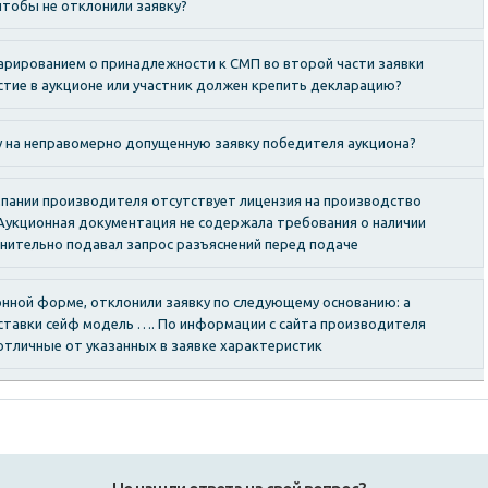
чтобы не отклонили заявку?
ларированием о принадлежности к СМП во второй части заявки
стие в аукционе или участник должен крепить декларацию?
 на неправомерно допущенную заявку победителя аукциона?
омпании производителя отсутствует лицензия на производство
 Аукционная документация не содержала требования о наличии
лнительно подавал запрос разъяснений перед подаче
онной форме, отклонили заявку по следующему основанию: а
оставки сейф модель …. По информации с сайта производителя
отличные от указанных в заявке характеристик