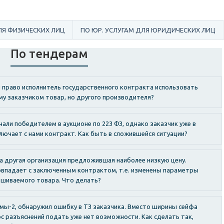
ЛЯ ФИЗИЧЕСКИХ ЛИЦ
ПО ЮР. УСЛУГАМ ДЛЯ ЮРИДИЧЕСКИХ ЛИЦ
По тендерам
и право исполнитель государственного контракта использовать
му заказчиком товар, но другого производителя?
али победителем в аукционе по 223 ФЗ, однако заказчик уже в
ключает с нами контракт. Как быть в сложившейся ситуации?
ла другая организация предложившая наиболее низкую цену.
овпадает с заключенным контрактом, т.е. изменены параметры
шиваемого товара. Что делать?
ы-2, обнаружил ошибку в ТЗ заказчика. Вместо ширины сейфа
ос разъяснений подать уже нет возможности. Как сделать так,